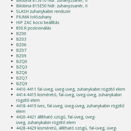
Bilobina 815E10 hidr. zuhanyzsanér,
II
Bilobina 815E50 hidr. zuhanyzsanér,
II
SLASH zuhanykabin rendszer
PIUMA tolózuhany
HIP ZAC kocsi beállítás
850.R pozicionálás
BZ00
BZ03
BZ06
BZ07
BZ09
BZQ0
BZQ3
BZQ6
BZQ7
BZQ9
4410-4411 fal-üveg, üveg-üveg, zuhanykabin rögzítő elem
4414-4415 kisméretű, fal-üveg, üveg-üveg, zuhanykabin
rögzítő elem
4418-4419 íves, fal-üveg, üveg-üveg, zuhanykabin rögzítő
elem
4420-4421 állítható szögű, fal-üveg, üveg-
üveg, zuhanykabin rögzítő elem
4428-4429 kisméretű, állítható szögű, fal-üveg, üveg-