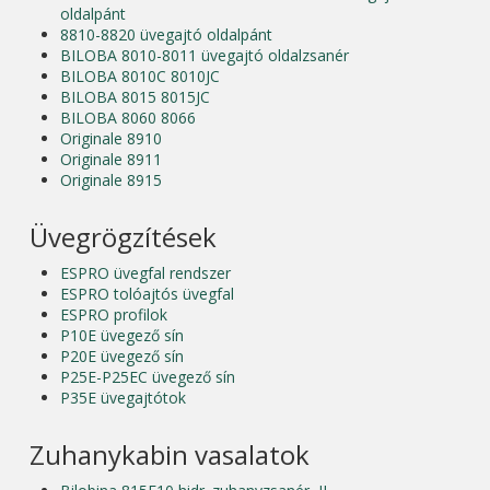
oldalpánt
8810-8820 üvegajtó oldalpánt
BILOBA 8010-8011 üvegajtó oldalzsanér
BILOBA 8010C 8010JC
BILOBA 8015 8015JC
BILOBA 8060 8066
Originale 8910
Originale 8911
Originale 8915
Üvegrögzítések
ESPRO üvegfal rendszer
ESPRO tolóajtós üvegfal
ESPRO profilok
P10E üvegező sín
P20E üvegező sín
P25E-P25EC üvegező sín
P35E üvegajtótok
Zuhanykabin vasalatok