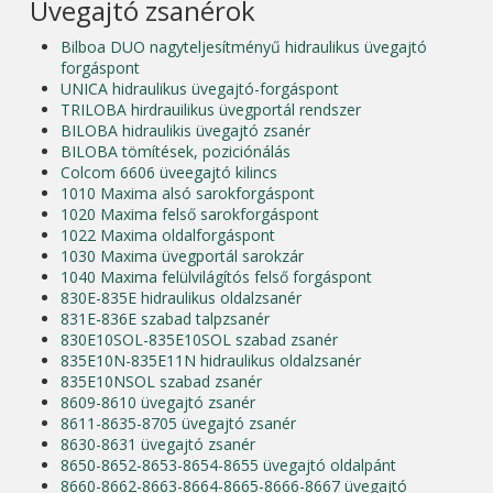
Üvegajtó zsanérok
Bilboa DUO nagyteljesítményű hidraulikus üvegajtó
forgáspont
UNICA hidraulikus üvegajtó-forgáspont
TRILOBA hirdrauilikus üvegportál rendszer
BILOBA hidraulikis üvegajtó zsanér
BILOBA tömítések, poziciónálás
Colcom 6606 üveegajtó kilincs
1010 Maxima alsó sarokforgáspont
1020 Maxima felső sarokforgáspont
1022 Maxima oldalforgáspont
1030 Maxima üvegportál sarokzár
1040 Maxima felülvilágítós felső forgáspont
830E-835E hidraulikus oldalzsanér
831E-836E szabad talpzsanér
830E10SOL-835E10SOL szabad zsanér
835E10N-835E11N hidraulikus oldalzsanér
835E10NSOL szabad zsanér
8609-8610 üvegajtó zsanér
8611-8635-8705 üvegajtó zsanér
8630-8631 üvegajtó zsanér
8650-8652-8653-8654-8655 üvegajtó oldalpánt
8660-8662-8663-8664-8665-8666-8667 üvegajtó