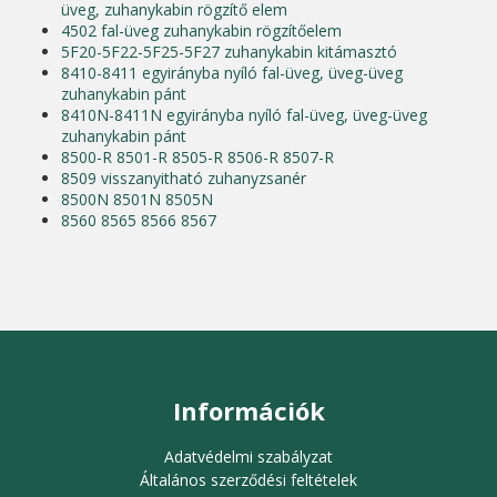
üveg, zuhanykabin rögzítő elem
4502 fal-üveg zuhanykabin rögzítőelem
5F20-5F22-5F25-5F27 zuhanykabin kitámasztó
8410-8411 egyirányba nyíló fal-üveg, üveg-üveg
zuhanykabin pánt
8410N-8411N egyirányba nyíló fal-üveg, üveg-üveg
zuhanykabin pánt
8500-R 8501-R 8505-R 8506-R 8507-R
8509 visszanyitható zuhanyzsanér
8500N 8501N 8505N
8560 8565 8566 8567
Információk
Adatvédelmi szabályzat
Általános szerződési feltételek