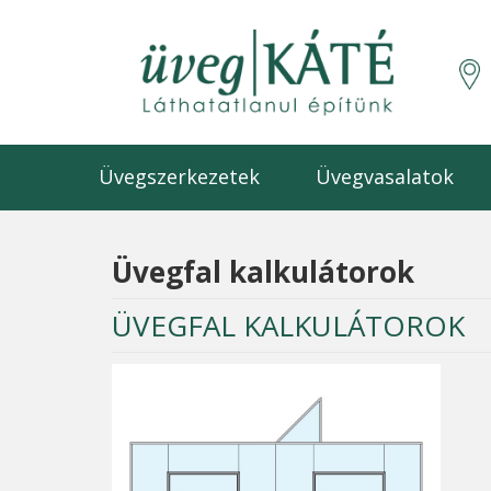
Üvegszerkezetek
Üvegvasalatok
Üvegfal kalkulátorok
ÜVEGFAL KALKULÁTOROK