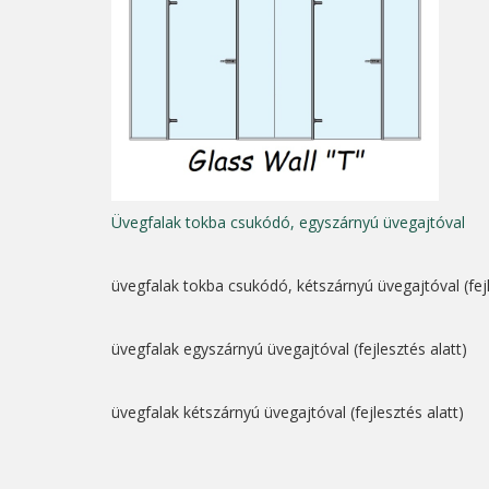
Üvegfalak tokba csukódó, egyszárnyú üvegajtóval
üvegfalak tokba csukódó, kétszárnyú üvegajtóval (fejl
üvegfalak egyszárnyú üvegajtóval (fejlesztés alatt)
üvegfalak kétszárnyú üvegajtóval (fejlesztés alatt)