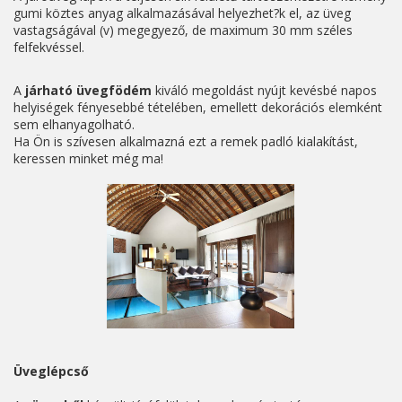
gumi köztes anyag alkalmazásával helyezhet?k el, az üveg
vastagságával (v) megegyező, de maximum 30 mm széles
felfekvéssel.
A
járható
üvegfödém
kiváló megoldást nyújt kevésbé napos
helyiségek fényesebbé tételében, emellett dekorációs elemként
sem elhanyagolható.
Ha Ön is szívesen alkalmazná ezt a remek padló kialakítást,
keressen minket még ma!
Üveglépcső