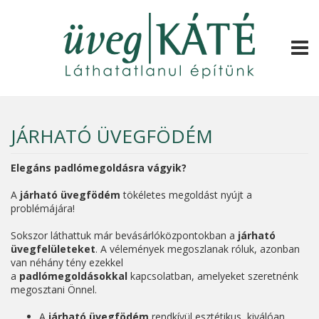
TOGG
JÁRHATÓ ÜVEGFÖDÉM
Elegáns padlómegoldásra vágyik?
A
járható
üvegfödém
tökéletes megoldást nyújt a
problémájára!
Sokszor láthattuk már bevásárlóközpontokban a
járható
üvegfelületeket
. A vélemények megoszlanak róluk, azonban
van néhány tény ezekkel
a
padlómegoldásokkal
kapcsolatban, amelyeket szeretnénk
megosztani Önnel.
A
járható
üvegfödém
rendkívül esztétikus, kiválóan