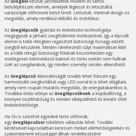
Az
üvegből
készült járófelületek modern és tartós
belsőépítészeti elemek, amelyek légiessé és letisztulttá
varázsolják otthonunk belső tereit. Letisztult, minimál design-os
megoldás, amely rendkívül időtálló és esztétikus.
Az
üveglépcsők
gyártási és kivitelezési technológiája
megegyezik a járható üvegfödémek módszerével, így a lépcsők
elemei is több rétegben ragasztott biztonsági és/vagy edzett
üvegből készülnek. Minden ránehezedő súlyt maximálisan kibír
és a több rétegű biztonsági fóliának köszönhetően egy
esetlegesen bekövetkező baleset és törés esetén sem hullnak
szét az üvegdarabok, így minden személyi sérülés elkerülhető.
Az
üveglépcső
dekoratívságát tovább lehet fokozni egy
harmonizáló üvegkorláttal vagy LED-sorral ki is lehet világítani,
amely nem csupán mutatós megoldás, de energiatakarékos is.
Továbbá óriási előnye az
üveglépcsőknek
a kopásállóság, a
könnyen tisztíthatóság és minden elképzelhető és kreatív ötlet
kivitelezhetősége.
Ha Ön is szeretné egyedivé tenni otthonát,
egy
üveglépcsősor
tökéletes választás lehet. További
kérdéseivel kapcsolatban keressen minket elérhetőségeinken és
szakembereink készséggel állnak rendelkezésére!