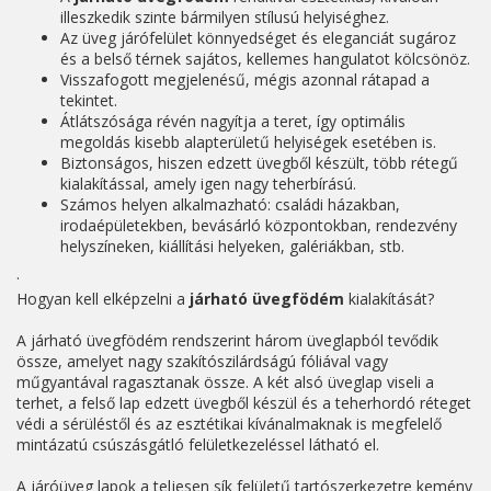
illeszkedik szinte bármilyen stílusú helyiséghez.
Az üveg járófelület könnyedséget és eleganciát sugároz
és a belső térnek sajátos, kellemes hangulatot kölcsönöz.
Visszafogott megjelenésű, mégis azonnal rátapad a
tekintet.
Átlátszósága révén nagyítja a teret, így optimális
megoldás kisebb alapterületű helyiségek esetében is.
Biztonságos, hiszen edzett üvegből készült, több rétegű
kialakítással, amely igen nagy teherbírású.
Számos helyen alkalmazható: családi házakban,
irodaépületekben, bevásárló központokban, rendezvény
helyszíneken, kiállítási helyeken, galériákban, stb.
·
Hogyan kell elképzelni a
járható
üvegfödém
kialakítását?
A járható üvegfödém rendszerint három üveglapból tevődik
össze, amelyet nagy szakítószilárdságú fóliával vagy
műgyantával ragasztanak össze. A két alsó üveglap viseli a
terhet, a felső lap edzett üvegből készül és a teherhordó réteget
védi a sérüléstől és az esztétikai kívánalmaknak is megfelelő
mintázatú csúszásgátló felületkezeléssel látható el.
A járóüveg lapok a teljesen sík felületű tartószerkezetre kemény